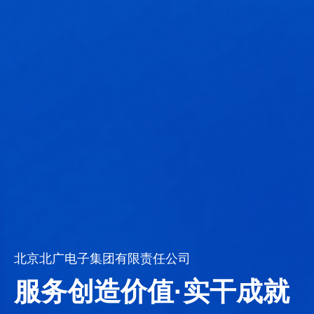
北
京
北
广
电
子
集
团
有
限
责
任
公
司
服
务
创
造
价
值
·
实
干
成
就