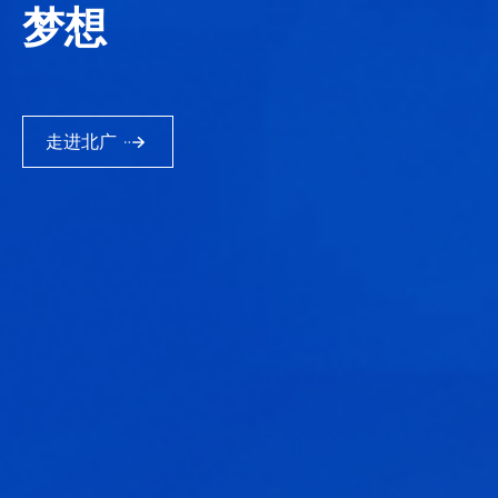
梦
想
走进北广